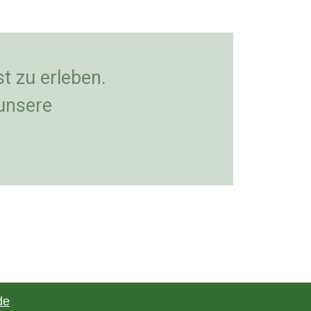
st zu erleben.
unsere
de