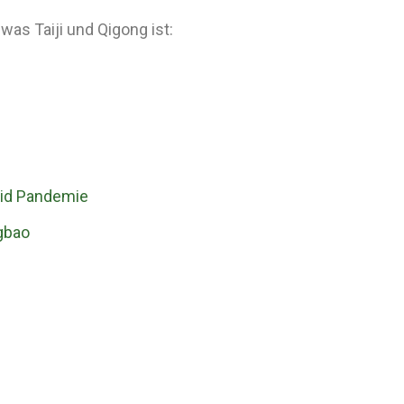
as Taiji und Qigong ist:
vid Pandemie
gbao